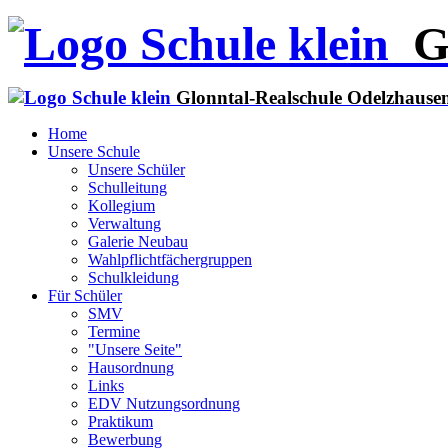
G
Glonntal-Realschule Odelzhause
Home
Unsere Schule
Unsere Schüler
Schulleitung
Kollegium
Verwaltung
Galerie Neubau
Wahlpflichtfächergruppen
Schulkleidung
Für Schüler
SMV
Termine
"Unsere Seite"
Hausordnung
Links
EDV Nutzungsordnung
Praktikum
Bewerbung