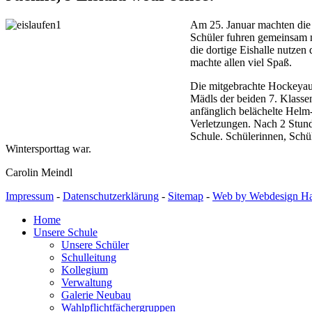
Am 25. Januar machten die 
Schüler fuhren gemeinsam 
die dortige Eishalle nutzen 
machte allen viel Spaß.
Die mitgebrachte Hockeyau
Mädls der beiden 7. Klassen
anfänglich belächelte Helm
Verletzungen. Nach 2 Stund
Schule. Schülerinnen, Schül
Wintersporttag war.
Carolin Meindl
Impressum
-
Datenschutzerklärung
-
Sitemap
-
Web by Webdesign Hal
Home
Unsere Schule
Unsere Schüler
Schulleitung
Kollegium
Verwaltung
Galerie Neubau
Wahlpflichtfächergruppen