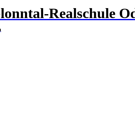
lonntal-Realschule O
n