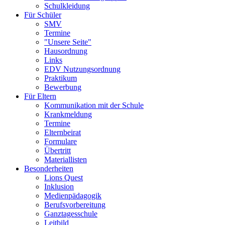
Schulkleidung
Für Schüler
SMV
Termine
"Unsere Seite"
Hausordnung
Links
EDV Nutzungsordnung
Praktikum
Bewerbung
Für Eltern
Kommunikation mit der Schule
Krankmeldung
Termine
Elternbeirat
Formulare
Übertritt
Materiallisten
Besonderheiten
Lions Quest
Inklusion
Medienpädagogik
Berufsvorbereitung
Ganztagesschule
Leitbild